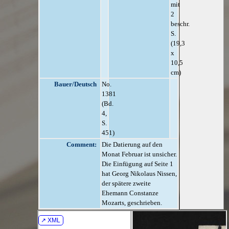
mit
2
beschr.
S.
(19,3
x
10,5
cm)
Bauer/Deutsch
No.
1381
(Bd.
4,
S.
451)
Comment:
Die Datierung auf den
Monat Februar ist unsicher.
Die Einfügung auf Seite 1
hat Georg Nikolaus Nissen,
der spätere zweite
Ehemann Constanze
Mozarts, geschrieben.