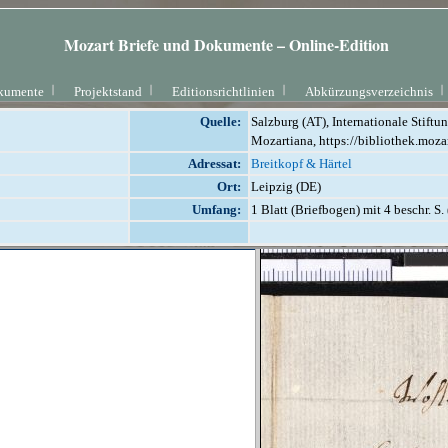
Mozart Briefe und Dokumente – Online-Edition
kumente
Projektstand
Editionsrichtlinien
Abkürzungsverzeichnis
Quelle:
Salzburg (AT), Internationale Stift
Mozartiana, https://bibliothek.moza
Adressat:
Breitkopf & Härtel
Ort:
Leipzig (DE)
Umfang:
1 Blatt (Briefbogen) mit 4 beschr. S.