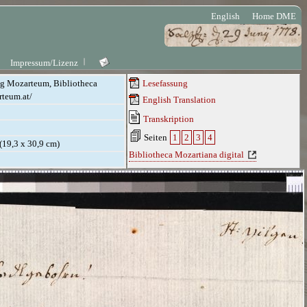
English
Home DME
Impressum/Lizenz
ung Mozarteum, Bibliotheca
Lesefassung
rteum.at/
English Translation
Transkription
Seiten
1
2
3
4
 (19,3 x 30,9 cm)
Bibliotheca Mozartiana digital