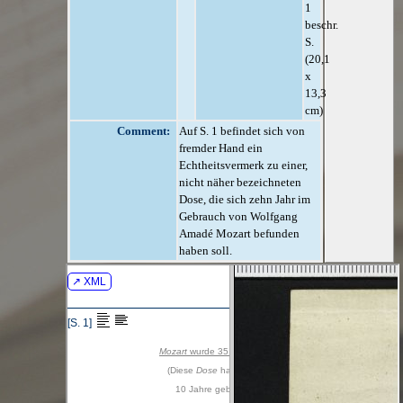
1
beschr.
S.
(20,1
x
13,3
cm)
Comment:
Auf S. 1 befindet sich von
fremder Hand ein
Echtheitsvermerk zu einer,
nicht näher bezeichneten
Dose, die sich zehn Jahr im
Gebrauch von Wolfgang
Amadé Mozart befunden
haben soll.