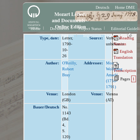
Deutsch
Home DME
Mozart Letters
and Documents –
Online Edition
Home
Documents
Project Status
Editorial Guidel
Abbreviations
Impressum / License
Type, date:
Letter,
Source:
Verbleib
Reading
1790-
unbekannt
Version
10-
English
26
Translation
Author:
O'Reilly,
Addressee:
Mozart,
Robert
Wolfgang
Transcription
Bray
Amadé
Pages
1
(1756-
1791)
Venue:
London
Venue:
Vienna
(GB)
(AT)
Bauer/Deutsch
No.
1143
(Bd.
4,
S.
120)