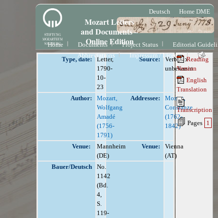
Deutsch
Home DME
Mozart Letters
and Documents –
Online Edition
Home
Documents
Project Status
Editorial Guidel
Abbreviations
Impressum / License
Type, date:
Letter,
Source:
Verbleib
Reading
1790-
unbekannt
Version
10-
English
23
Translation
Author:
Mozart,
Addressee:
Mozart,
Wolfgang
Constanze
Transcription
Amadé
(1762-
Pages
1
(1756-
1842)
1791)
Venue:
Mannheim
Venue:
Vienna
(DE)
(AT)
Bauer/Deutsch
No.
1142
(Bd.
4,
S.
119-