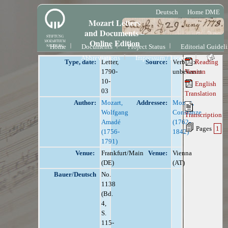
Deutsch
Home DME
Mozart Letters
and Documents –
Online Edition
Home
Documents
Project Status
Editorial Guidel
Abbreviations
Impressum / License
Type, date:
Letter,
Source:
Verbleib
Reading
1790-
unbekannt
Version
10-
English
03
Translation
Author:
Mozart,
Addressee:
Mozart,
Wolfgang
Constanze
Transcription
Amadé
(1762-
Pages
1
(1756-
1842)
1791)
Venue:
Frankfurt/Main
Venue:
Vienna
(DE)
(AT)
Bauer/Deutsch
No.
1138
(Bd.
4,
S.
115-