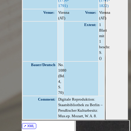
(1756-
(1741-
1791)
1822)
Venue:
Vienna
Venue:
Vienna
(AT)
(AT)
Extent:
1
Blatt
mit
1
beschr.
S.
()
Bauer/Deutsch
No.
1080
(Bd.
4,
S.
70)
Comment:
Digitale Reproduktion:
Staatsbibliothek zu Berlin –
Preußischer Kulturbesitz:
Mus.ep. Mozart, W. A. 8.