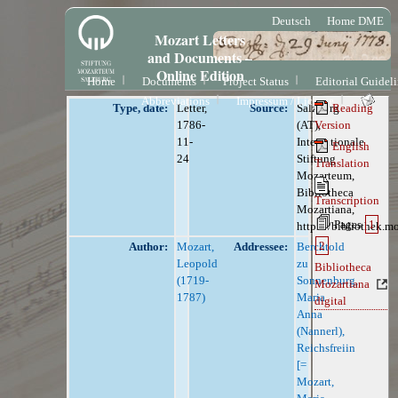
Deutsch
Home DME
Mozart Letters
and Documents –
Online Edition
Home
Documents
Project Status
Editorial Guidel
Abbreviations
Impressum / License
Type, date:
Letter,
Source:
Salzburg
Reading
1786-
(AT),
Version
11-
Internationale
English
24
Stiftung
Translation
Mozarteum,
Bibliotheca
Transcription
Mozartiana,
Pages
1
https://bibliothek.m
2
Author:
Mozart,
Addressee:
Berchtold
Leopold
zu
Bibliotheca
(1719-
Sonnenburg,
Mozartiana
1787)
Maria
digital
Anna
(Nannerl),
Reichsfreiin
[=
Mozart,