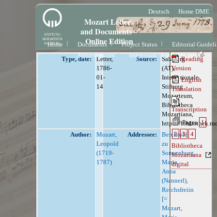
Deutsch
Home DME
Mozart Letters
and Documents –
Online Edition
Home
Documents
Project Status
Editorial Guidel
Abbreviations
Impressum / License
Type, date:
Letter,
Source:
Salzburg
Reading
1786-
(AT),
Version
01-
Internationale
English
14
Stiftung
Translation
Mozarteum,
Bibliotheca
Transcription
Mozartiana,
Pages
1
https://bibliothek.m
2
3
4
Author:
Mozart,
Addressee:
Berchtold
Leopold
zu
Bibliotheca
(1719-
Sonnenburg,
Mozartiana
1787)
Maria
digital
Anna
(Nannerl),
Reichsfreiin
[=
Mozart,