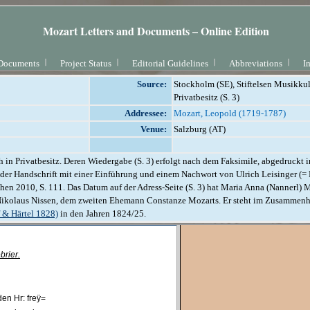
Mozart Letters and Documents – Online Edition
Documents
Project Status
Editorial Guidelines
Abbreviations
I
Source:
Stockholm (SE), Stiftelsen Musikkul
Privatbesitz (S. 3)
Addressee:
Mozart, Leopold (1719-1787)
Venue:
Salzburg (AT)
ch in Privatbesitz. Deren Wiedergabe (S. 3) erfolgt nach dem Faksimile, abgedruckt
le der Handschrift mit einer Einführung und einem Nachwort von Ulrich Leisinger (
en 2010, S. 111. Das Datum auf der Adress-Seite (S. 3) hat Maria Anna (Nannerl) 
 Nikolaus Nissen, dem zweiten Ehemann Constanze Mozarts. Er steht im Zusammenha
 & Härtel 1828)
in den Jahren 1824/25.