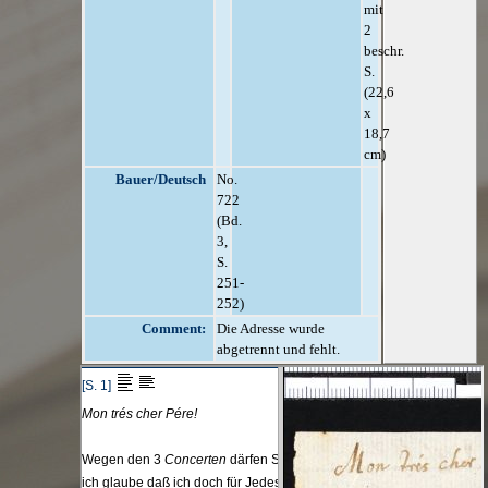
mit
2
beschr.
S.
(22,6
x
18,7
cm)
Bauer/Deutsch
No.
722
(Bd.
3,
S.
251-
252)
Comment:
Die Adresse wurde
abgetrennt und fehlt.