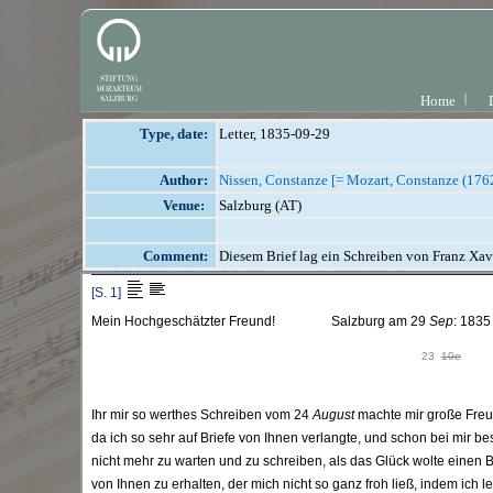
Home
Type, date:
Letter, 1835-09-29
Author:
Nissen, Constanze [= Mozart, Constanze (176
Venue:
Salzburg (AT)
Comment:
Diesem Brief lag ein Schreiben von Franz Xav