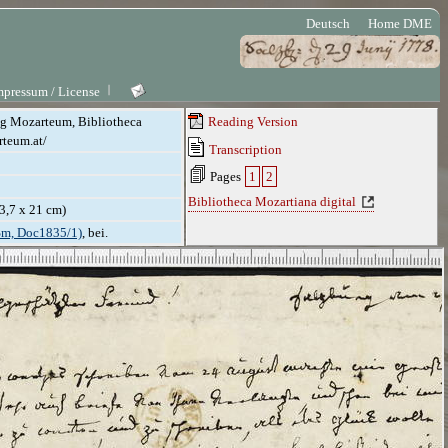
Deutsch
Home DME
mpressum / License
ung Mozarteum, Bibliotheca
Reading Version
rteum.at/
Transcription
Pages
1
2
Bibliotheca Mozartiana digital
23,7 x 21 cm)
Sm, Doc1835/1)
, bei.