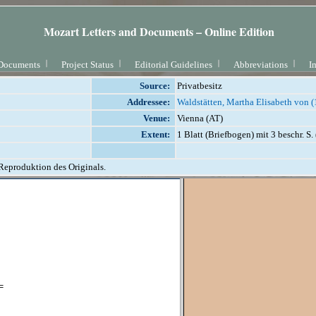
Mozart Letters and Documents – Online Edition
Documents
Project Status
Editorial Guidelines
Abbreviations
I
Source:
Privatbesitz
Addressee:
Waldstätten, Martha Elisabeth von 
Venue:
Vienna (AT)
Extent:
1 Blatt (Briefbogen) mit 3 beschr. S.
 Reproduktion des Originals.