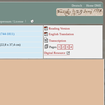
Deutsch
Home DME
mpressum / License
Reading Version
(1744-1811)
English Translation
Transcription
 (22,8 x 37,4 cm)
Pages
1
2
3
4
Digital Resource