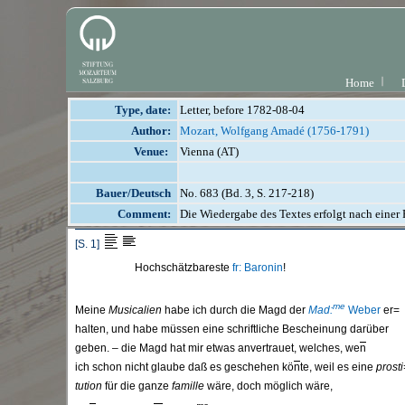
Home
Type, date:
Letter, before 1782-08-04
Author:
Mozart, Wolfgang Amadé (1756-1791)
Venue:
Vienna (AT)
Bauer/Deutsch
No. 683 (Bd. 3, S. 217-218)
Comment:
Die Wiedergabe des Textes erfolgt nach einer