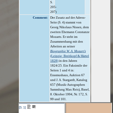
S.
205-
207)
Comment:
Der Zusatz auf der Adress-
Seite (S. 4) stammt von
Georg Nikolaus Nissen, dem
zweiten Ehemann Constanze
Mozarts. Er steht im
Zusammenhang mit den
Arbeiten an seiner
Biographie W. A. Mozart’s
(Leipzig: Breitkopf & Härtel
1828)
in den Jahren
1824/25. Ein Faksimile der
Seiten 1 und 4 in:
Erasmushaus, Auktion 67
und J. A. Stargardt, Katalog
657 (Musik-Autographen
Sammlung Max Reis), Basel,
8. Oktober 1994, Nr. 172, S.
99 und 101.