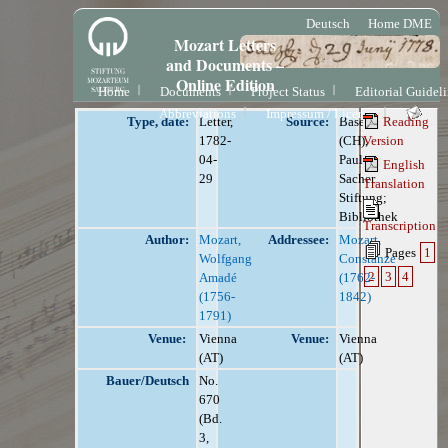
Deutsch
Home DME
Mozart Letters
and Documents –
Online Edition
Home
Documents
Project Status
Editorial Guidel
Abbreviations
Impressum / License
Type, date:
Letter,
Source:
Basel
Reading
1782-
(CH),
Version
04-
Paul
English
29
Sacher
Translation
Stiftung;
Bibliothek
Transcription
Author:
Mozart,
Addressee:
Mozart,
Pages
1
Wolfgang
Constanze
2
3
4
Amadé
(1762-
(1756-
1842)
1791)
Venue:
Vienna
Venue:
Vienna
(AT)
(AT)
Bauer/Deutsch
No.
670
(Bd.
3,