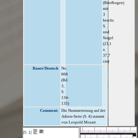
(Briefbogen)
mit
3
beschr.
S.
und
Siegel
(23,1
x
37,7
cm)
Bauer/Deutsch
No.
608
(Bd.
3,
S.
134-
135)
Comment:
Die Nummerierung auf der
Adress-Seite (S. 4) stammt
von Leopold Mozart.