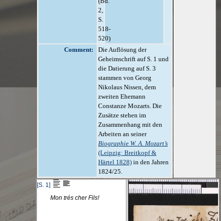
(Bd.
2,
S.
518-
520)
Comment:
Die Auflösung der
Geheimschrift auf S. 1 und
die Datierung auf S. 3
stammen von Georg
Nikolaus Nissen, dem
zweiten Ehemann
Constanze Mozarts. Die
Zusätze stehen im
Zusammenhang mit den
Arbeiten an seiner
Biographie W. A. Mozart’s
(Leipzig: Breitkopf &
Härtel 1828)
in den Jahren
1824/25.