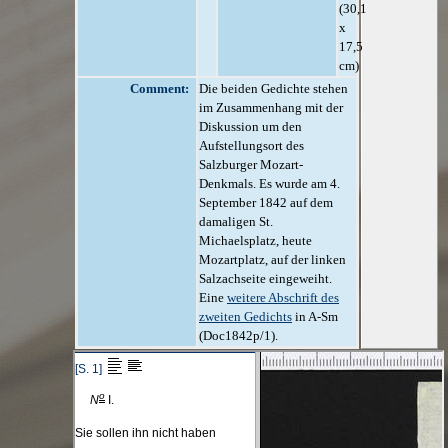
(30,1
x
17,5
cm)
Comment:
Die beiden Gedichte stehen
im Zusammenhang mit der
Diskussion um den
Aufstellungsort des
Salzburger Mozart-
Denkmals. Es wurde am 4.
September 1842 auf dem
damaligen St.
Michaelsplatz, heute
Mozartplatz, auf der linken
Salzachseite eingeweiht.
Eine
weitere Abschrift des
zweiten Gedichts
in A-Sm
(Doc1842p/1).