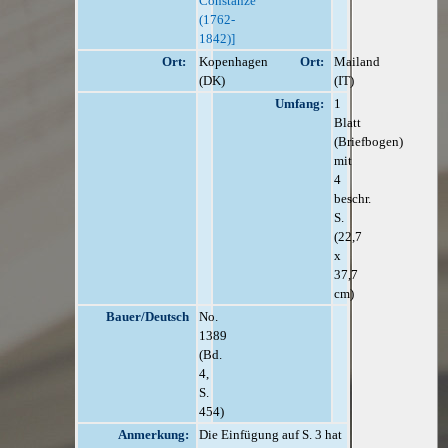
Constanze
(1762-
1842)]
Ort:
Kopenhagen
Ort:
Mailand
(DK)
(IT)
Umfang:
1
Blatt
(Briefbogen)
mit
4
beschr.
S.
(22,7
x
37,7
cm)
Bauer/Deutsch
No.
1389
(Bd.
4,
S.
454)
Anmerkung:
Die Einfügung auf S. 3 hat