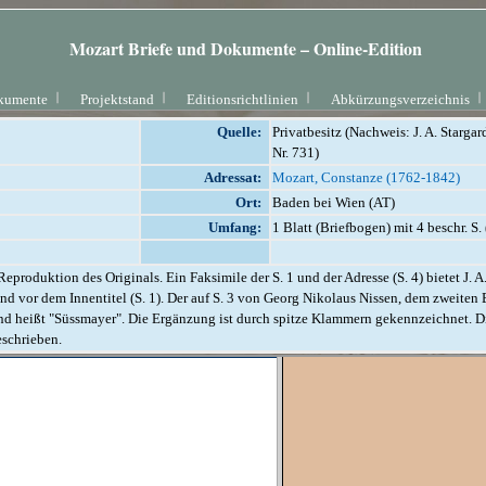
Mozart Briefe und Dokumente – Online-Edition
kumente
Projektstand
Editionsrichtlinien
Abkürzungsverzeichnis
Quelle:
Privatbesitz (Nachweis: J. A. Stargar
Nr. 731)
Adressat:
Mozart, Constanze (1762-1842)
Ort:
Baden bei Wien (AT)
Umfang:
1 Blatt (Briefbogen) mit 4 beschr. S. 
eproduktion des Originals. Ein Faksimile der S. 1 und der Adresse (S. 4) bietet J. A.
 und vor dem Innentitel (S. 1). Der auf S. 3 von Georg Nikolaus Nissen, dem zweit
nd heißt "Süssmayer". Die Ergänzung ist durch spitze Klammern gekennzeichnet. D
eschrieben.