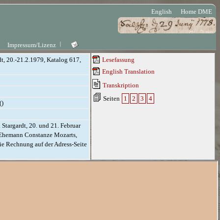
English
Home DME
Impressum/Lizenz
dt, 20.-21.2.1979, Katalog 617,
Lesefassung
English Translation
Transkription
Seiten
1
2
3
4
()
 Stargardt, 20. und 21. Februar
en Ehemann Constanze Mozarts,
ie Rechnung auf der Adress-Seite