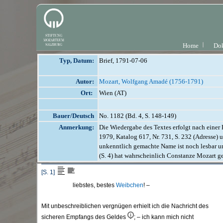
Home
Do
Typ, Datum:
Brief, 1791-07-06
Autor:
Mozart, Wolfgang Amadé (1756-1791)
Ort:
Wien (AT)
Bauer/Deutsch
No. 1182 (Bd. 4, S. 148-149)
Anmerkung:
Die Wiedergabe des Textes erfolgt nach einer R
1979, Katalog 617, Nr. 731, S. 232 (Adresse)
unkenntlich gemachte Name ist noch lesbar u
(S. 4) hat wahrscheinlich Constanze Mozart g