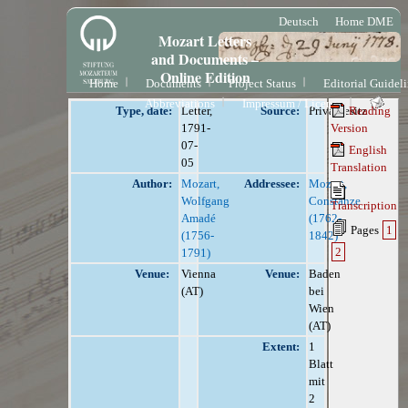
Deutsch
Home DME
Mozart Letters
and Documents –
Online Edition
Home
Documents
Project Status
Editorial Guidel
Abbreviations
Impressum / License
Type, date:
Letter,
Source:
Privatbesitz
Reading
1791-
Version
07-
English
05
Translation
Author:
Mozart,
Addressee:
Mozart,
Wolfgang
Constanze
Transcription
Amadé
(1762-
Pages
1
(1756-
1842)
2
1791)
Venue:
Vienna
Venue:
Baden
(AT)
bei
Wien
(AT)
Extent:
1
Blatt
mit
2