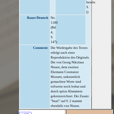
beschr.
S.
()
Bauer/Deutsch
No.
1180
(Bd.
4,
S.
147)
Comment:
Die Wiedergabe des Textes
erfolgt nach einer
Reproduktion des Originals.
Die von Georg Nikolaus
Nissen, dem zweiten
Ehemann Constanze
Mozarts, unkenntlich
gemachten Worte sind
teilweise noch lesbar und
durch spitze Klammern
gekennzeichnet. Der Zusatz
"Snai!" auf S. 2 stammt
ebenfalls von Nissen.