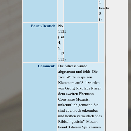
1
beschr.
S.
()
Bauer/Deutsch
No.
1135
(Bd.
4,
S.
112-
113)
Comment:
Die Adresse wurde
abgetrennt und fehlt. Die
zwei Worte in spitzen
Klammern auf S. 1 wurden
von Georg Nikolaus Nissen,
dem zweiten Ehemann
Constanze Mozarts,
unkenntlich gemacht. Sie
sind aber noch erkennbar
und heißen vermutlich "das
Ribisel=gesicht". Mozart
benutzt diesen Spitznamen