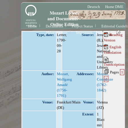
Deutsch
Home DME
Mozart Letters
and Documents –
Online Edition
Home
Documents
Project Status
Editorial Guidel
Abbreviations
Impressum / License
Type, date:
Letter,
Source:
Jerusalem
Reading
1790-
(IL),
Version
09-
Jewish
English
28
National
Translation
and
University
Transcription
Library
Pages
1
Author:
Mozart,
Addressee:
Mozart,
2
Wolfgang
Constanze
Amadé
(1762-
(1756-
1842)
1791)
Venue:
Frankfurt/Main
Venue:
Vienna
(DE)
(AT)
Extent:
1
Blatt
mit