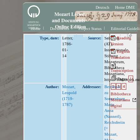
Deutsch
Home DME
Mozart Letters
and Documents –
Online Edition
Home
Documents
Project Status
Editorial Guidel
Abbreviations
Impressum / License
Type, date:
Letter,
Source:
Salzburg
Reading
1786-
(AT),
Version
01-
Internationale
English
14
Stiftung
Translation
Mozarteum,
Bibliotheca
Transcription
Mozartiana,
Pages
1
https://bibliothek.m
2
3
4
Author:
Mozart,
Addressee:
Berchtold
Leopold
zu
Bibliotheca
(1719-
Sonnenburg,
Mozartiana
1787)
Maria
digital
Anna
(Nannerl),
Reichsfreiin
[=
Mozart,