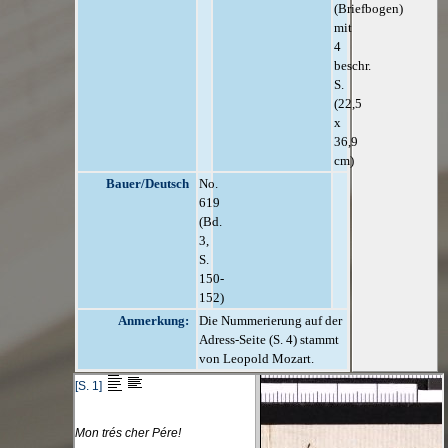
(Briefbogen)
mit
4
beschr.
S.
(22,5
x
36,9
cm)
Bauer/Deutsch
No.
619
(Bd.
3,
S.
150-
152)
Anmerkung:
Die Nummerierung auf der
Adress-Seite (S. 4) stammt
von Leopold Mozart.