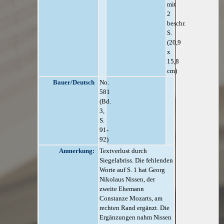
mit
2
beschr.
S.
(20,9
x
15,8
cm)
Bauer/Deutsch
No.
581
(Bd.
3,
S.
91-
92)
Anmerkung:
Textverlust durch
Siegelabriss. Die fehlenden
Worte auf S. 1 hat Georg
Nikolaus Nissen, der
zweite Ehemann
Constanze Mozarts, am
rechten Rand ergänzt. Die
Ergänzungen nahm Nissen