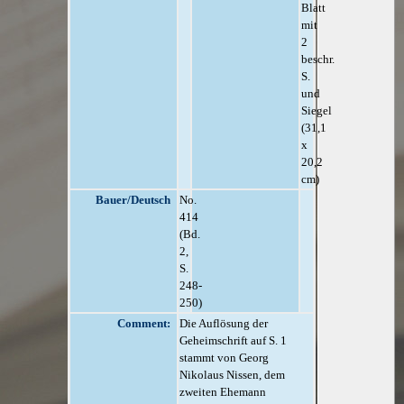
Blatt
mit
2
beschr.
S.
und
Siegel
(31,1
x
20,2
cm)
Bauer/Deutsch
No.
414
(Bd.
2,
S.
248-
250)
Comment:
Die Auflösung der
Geheimschrift auf S. 1
stammt von Georg
Nikolaus Nissen, dem
zweiten Ehemann