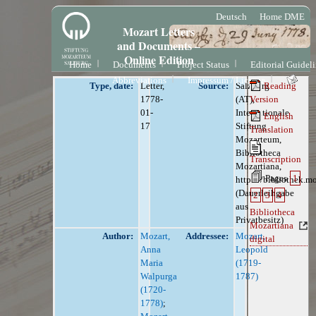
Deutsch
Home DME
Mozart Letters
and Documents –
Online Edition
Home
Documents
Project Status
Editorial Guidel
Abbreviations
Impressum / License
Type, date:
Letter,
Source:
Salzburg
Reading
1778-
(AT),
Version
01-
Internationale
English
17
Stiftung
Translation
Mozarteum,
Bibliotheca
Transcription
Mozartiana,
Pages
1
https://bibliothek.m
(Dauerleihgabe
2
3
4
aus
Bibliotheca
Privatbesitz)
Mozartiana
Author:
Mozart,
Addressee:
Mozart,
digital
Anna
Leopold
Maria
(1719-
Walpurga
1787)
(1720-
1778)
;