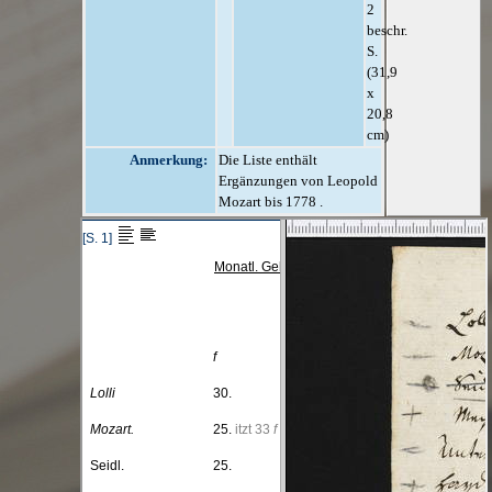
2
beschr.
S.
(31,9
x
20,8
cm)
Anmerkung:
Die Liste enthält
Ergänzungen von Leopold
Mozart bis 1778 .