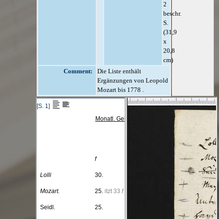
2
beschr.
S.
(31,9
x
20,8
cm)
Comment:
Die Liste enthält
Ergänzungen von Leopold
Mozart bis 1778 .