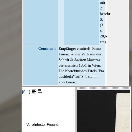
mit
2
beschr.
S.
(31
x
20,6
cm)
Comment:
Empfänger ermittelt. Franz
Lorenz ist der Verfasser der
Schrift
In Sachen Mozarts
.
Sie erschien 1851 in Wien.
Die Korrektur des Titels "Pia
desideria" auf S. 1 stammt
von Lorenz.