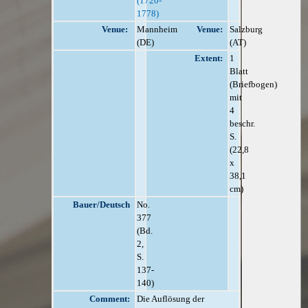
(1720-
1778)
Venue:
Mannheim
Venue:
Salzburg
(DE)
(AT)
Extent:
1
Blatt
(Briefbogen)
mit
4
beschr.
S.
(22,8
x
38,1
cm)
Bauer/Deutsch
No.
377
(Bd.
2,
S.
137-
140)
Comment:
Die Auflösung der