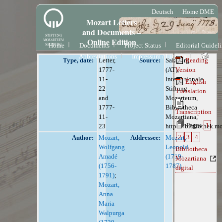
Deutsch
Home DME
Mozart Letters
and Documents –
Online Edition
Home
Documents
Project Status
Editorial Guidel
Abbreviations
Impressum / License
Type, date:
Letter,
Source:
Salzburg
Reading
1777-
(AT),
Version
11-
Internationale
English
22
Stiftung
Translation
and
Mozarteum,
1777-
Bibliotheca
Transcription
11-
Mozartiana,
Pages
1
23
https://bibliothek.m
2
3
4
Author:
Mozart,
Addressee:
Mozart,
Wolfgang
Leopold
Bibliotheca
Amadé
(1719-
Mozartiana
(1756-
1787)
digital
1791)
;
Mozart,
Anna
Maria
Walpurga