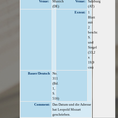
Venue:
Munich
Venue:
Salzburg
(DE)
(AT)
Extent:
1
Blatt
mit
2
beschr.
S.
und
Siegel
(33,2
x
19,9
cm)
Bauer/Deutsch
No.
311
(Bd.
1,
S.
516)
Comment:
Das Datum und die Adresse
hat Leopold Mozart
geschrieben.