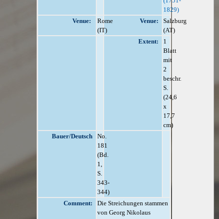
(1751-
1829)
Venue:
Rome
Venue:
Salzburg
(IT)
(AT)
Extent:
1
Blatt
mit
2
beschr.
S.
(24,6
x
17,7
cm)
Bauer/Deutsch
No.
181
(Bd.
1,
S.
343-
344)
Comment:
Die Streichungen stammen
von Georg Nikolaus