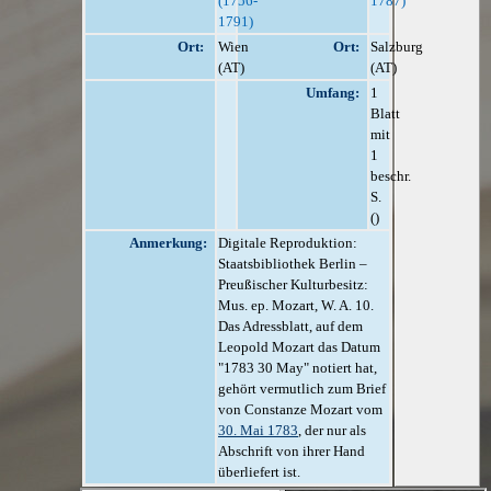
(1756-
1787)
1791)
Ort:
Wien
Ort:
Salzburg
(AT)
(AT)
Umfang:
1
Blatt
mit
1
beschr.
S.
()
Anmerkung:
Digitale Reproduktion:
Staatsbibliothek Berlin –
Preußischer Kulturbesitz:
Mus. ep. Mozart, W. A. 10.
Das Adressblatt, auf dem
Leopold Mozart das Datum
"1783 30 May" notiert hat,
gehört vermutlich zum Brief
von Constanze Mozart vom
30. Mai 1783
, der nur als
Abschrift von ihrer Hand
überliefert ist.