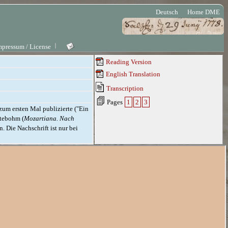
Deutsch
Home DME
mpressum / License
Reading Version
English Translation
Transcription
Pages
1
2
3
zum ersten Mal publizierte ("Ein
ttebohm (
Mozartiana. Nach
n. Die Nachschrift ist nur bei