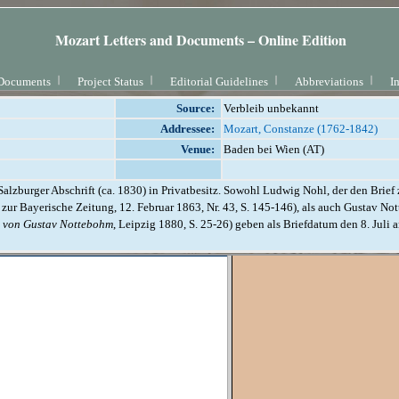
Mozart Letters and Documents – Online Edition
Documents
Project Status
Editorial Guidelines
Abbreviations
I
Source:
Verbleib unbekannt
Addressee:
Mozart, Constanze (1762-1842)
Venue:
Baden bei Wien (AT)
Salzburger Abschrift (ca. 1830) in Privatbesitz. Sowohl Ludwig Nohl, der den Brief 
 zur Bayerische Zeitung, 12. Februar 1863, Nr. 43, S. 145-146), als auch Gustav No
 von Gustav Nottebohm
, Leipzig 1880, S. 25-26) geben als Briefdatum den 8. Juli a