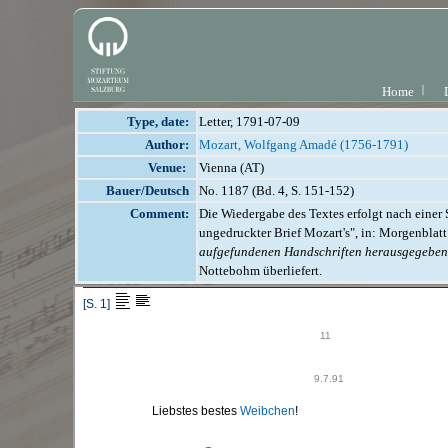
Home
Type, date:
Letter, 1791-07-09
Author:
Mozart, Wolfgang Amadé (1756-1791)
Venue:
Vienna (AT)
Bauer/Deutsch
No. 1187 (Bd. 4, S. 151-152)
Comment:
Die Wiedergabe des Textes erfolgt nach einer 
ungedruckter Brief Mozart's", in: Morgenblatt
aufgefundenen Handschriften herausgegeben
Nottebohm überliefert.