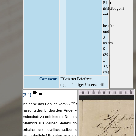
Blatt
(Briefbogen)
mit
1
beschr.
und
3
leeren
S.
(20,5
x
33,3
cm)
Comment:
Diktierter Brief mit
eigenhändiger Unterschrift.