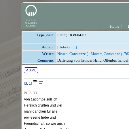
Home
Type, date:
Letter, 1839-04-03
Author:
[Unbekannt]
Writer:
Nissen, Constanze [= Mozart, Constanze (176
Comment:
Datierung von fremder Hand. Offenbar handelt