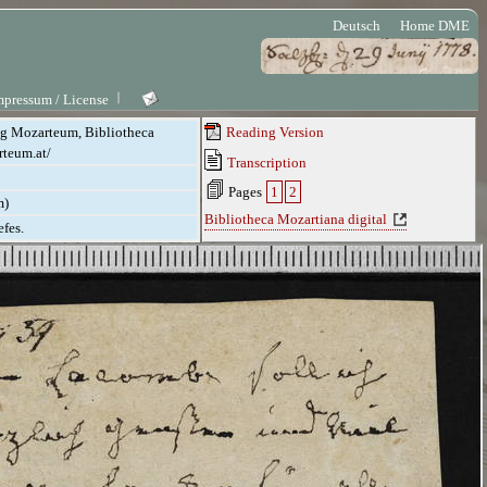
Deutsch
Home DME
mpressum / License
ung Mozarteum, Bibliotheca
Reading Version
rteum.at/
Transcription
Pages
1
2
m)
Bibliotheca Mozartiana digital
fes.