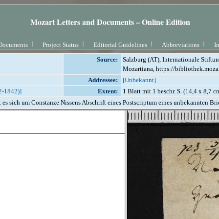
Mozart Letters and Documents – Online Edition
Documents
Project Status
Editorial Guidelines
Abbreviations
I
Source:
Salzburg (AT), Internationale Stift
Mozartiana, https://bibliothek.moza
Addressee:
[Unbekannt]
2-1842)]
Extent:
1 Blatt mit 1 beschr. S. (14,4 x 8,7 c
 es sich um Constanze Nissens Abschrift eines Postscriptum eines unbekannten Brie