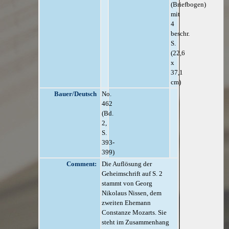
(Briefbogen)
mit
4
beschr.
S.
(22,6
x
37,1
cm)
Bauer/Deutsch
No.
462
(Bd.
2,
S.
393-
399)
Comment:
Die Auflösung der
Geheimschrift auf S. 2
stammt von Georg
Nikolaus Nissen, dem
zweiten Ehemann
Constanze Mozarts. Sie
steht im Zusammenhang