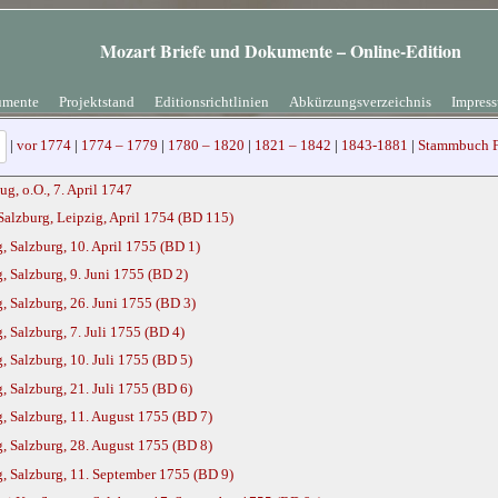
Mozart Briefe und Dokumente – Online-Edition
mente
Projektstand
Editionsrichtlinien
Abkürzungsverzeichnis
Impres
|
vor 1774
|
1774 – 1779
|
1780 – 1820
|
1821 – 1842
|
1843-1881
|
Stammbuch F
g, o.O., 7. April 1747
Salzburg, Leipzig, April 1754 (BD 115)
 Salzburg, 10. April 1755 (BD 1)
 Salzburg, 9. Juni 1755 (BD 2)
, Salzburg, 26. Juni 1755 (BD 3)
 Salzburg, 7. Juli 1755 (BD 4)
 Salzburg, 10. Juli 1755 (BD 5)
 Salzburg, 21. Juli 1755 (BD 6)
, Salzburg, 11. August 1755 (BD 7)
, Salzburg, 28. August 1755 (BD 8)
, Salzburg, 11. September 1755 (BD 9)