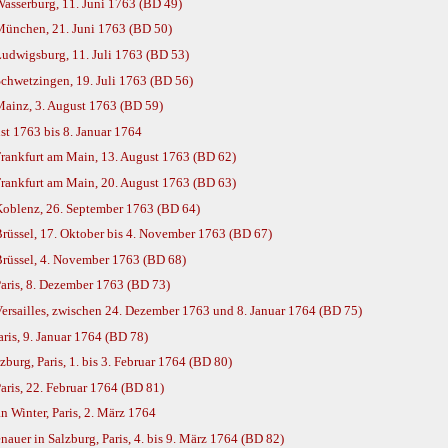
asserburg, 11. Juni 1763 (BD 49)
München, 21. Juni 1763 (BD 50)
udwigsburg, 11. Juli 1763 (BD 53)
chwetzingen, 19. Juli 1763 (BD 56)
Mainz, 3. August 1763 (BD 59)
st 1763 bis 8. Januar 1764
rankfurt am Main, 13. August 1763 (BD 62)
rankfurt am Main, 20. August 1763 (BD 63)
Koblenz, 26. September 1763 (BD 64)
rüssel, 17. Oktober bis 4. November 1763 (BD 67)
Brüssel, 4. November 1763 (BD 68)
aris, 8. Dezember 1763 (BD 73)
ersailles, zwischen 24. Dezember 1763 und 8. Januar 1764 (BD 75)
ris, 9. Januar 1764 (BD 78)
urg, Paris, 1. bis 3. Februar 1764 (BD 80)
ris, 22. Februar 1764 (BD 81)
 Winter, Paris, 2. März 1764
uer in Salzburg, Paris, 4. bis 9. März 1764 (BD 82)