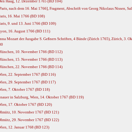
Den Haag, 12. Dezember 1765 (BD 104)
Paris, nach dem 16. Mai 1766], Fragment, Abschrift von Georg Nikolaus Nissen, S
aris, 16. Mai 1766 (BD 108)
ris, 9. und 13. Juni 1766 (BD 109)
Lyon, 16. August 1766 (BD 111)
 Mozart der Ausgabe S. Geßners Schriften, 4 Bände (Zürich 1765), Zürich, 3. Ok
30
 München, 10. November 1766 (BD 112)
 München, 15. November 1766 (BD 113)
 München, 22. November 1766 (BD 114)
Wien, 22. September 1767 (BD 116)
Wien, 29. September 1767 (BD 117)
Wien, 7. Oktober 1767 (BD 118)
nauer in Salzburg, Wien, 14. Oktober 1767 (BD 119)
Wien, 17. Oktober 1767 (BD 120)
Olmütz, 10. November 1767 (BD 121)
Olmütz, 29. November 1767 (BD 122)
ien, 12. Januar 1768 (BD 123)