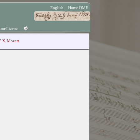
English
Home DME
sum/Lizenz
. X. Mozart