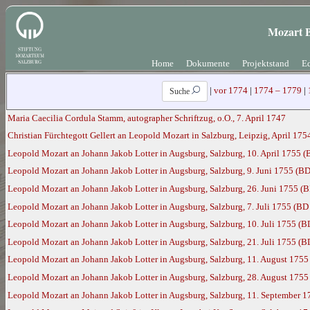
Mozart B
Home
Dokumente
Projektstand
Ed
|
vor 1774
|
1774 – 1779
|
Suche
Maria Caecilia Cordula Stamm, autographer Schriftzug, o.O., 7. April 1747
Christian Fürchtegott Gellert an Leopold Mozart in Salzburg, Leipzig, April 17
Leopold Mozart an Johann Jakob Lotter in Augsburg, Salzburg, 10. April 1755 (
Leopold Mozart an Johann Jakob Lotter in Augsburg, Salzburg, 9. Juni 1755 (BD
Leopold Mozart an Johann Jakob Lotter in Augsburg, Salzburg, 26. Juni 1755 (B
Leopold Mozart an Johann Jakob Lotter in Augsburg, Salzburg, 7. Juli 1755 (BD
Leopold Mozart an Johann Jakob Lotter in Augsburg, Salzburg, 10. Juli 1755 (B
Leopold Mozart an Johann Jakob Lotter in Augsburg, Salzburg, 21. Juli 1755 (B
Leopold Mozart an Johann Jakob Lotter in Augsburg, Salzburg, 11. August 1755
Leopold Mozart an Johann Jakob Lotter in Augsburg, Salzburg, 28. August 1755
Leopold Mozart an Johann Jakob Lotter in Augsburg, Salzburg, 11. September 1