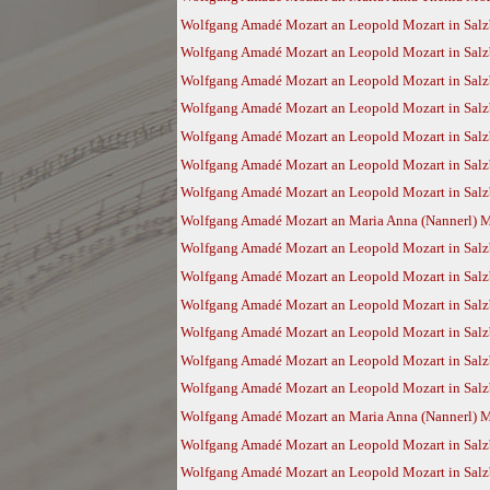
Wolfgang Amadé Mozart an Leopold Mozart in Salzb
Wolfgang Amadé Mozart an Leopold Mozart in Salz
Wolfgang Amadé Mozart an Leopold Mozart in Salz
Wolfgang Amadé Mozart an Leopold Mozart in Salz
Wolfgang Amadé Mozart an Leopold Mozart in Salz
Wolfgang Amadé Mozart an Leopold Mozart in Salz
Wolfgang Amadé Mozart an Leopold Mozart in Salzb
Wolfgang Amadé Mozart an Maria Anna (Nannerl) Mo
Wolfgang Amadé Mozart an Leopold Mozart in Salzb
Wolfgang Amadé Mozart an Leopold Mozart in Salzb
Wolfgang Amadé Mozart an Leopold Mozart in Salzb
Wolfgang Amadé Mozart an Leopold Mozart in Salzb
Wolfgang Amadé Mozart an Leopold Mozart in Salzb
Wolfgang Amadé Mozart an Leopold Mozart in Salzb
Wolfgang Amadé Mozart an Maria Anna (Nannerl) Mo
Wolfgang Amadé Mozart an Leopold Mozart in Salz
Wolfgang Amadé Mozart an Leopold Mozart in Salzb