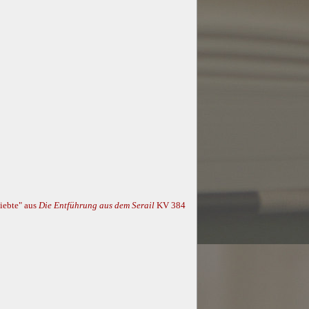
iebte" aus
Die Entführung aus dem Serail
KV 384