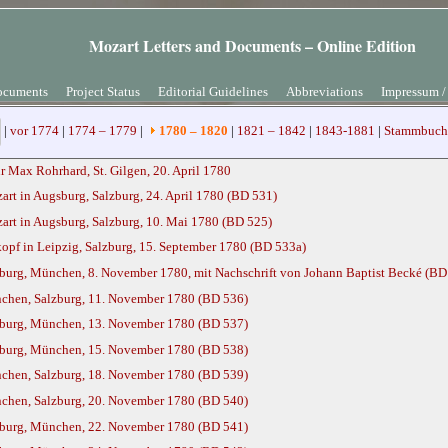
Mozart Letters and Documents – Online Edition
ocuments
Project Status
Editorial Guidelines
Abbreviations
Impressum /
|
vor 1774
|
1774 – 1779
|
1780 – 1820
|
1821 – 1842
|
1843-1881
|
Stammbuch 
r Max Rohrhard, St. Gilgen, 20. April 1780
t in Augsburg, Salzburg, 24. April 1780 (BD 531)
rt in Augsburg, Salzburg, 10. Mai 1780 (BD 525)
pf in Leipzig, Salzburg, 15. September 1780 (BD 533a)
urg, München, 8. November 1780, mit Nachschrift von Johann Baptist Becké (BD
chen, Salzburg, 11. November 1780 (BD 536)
zburg, München, 13. November 1780 (BD 537)
zburg, München, 15. November 1780 (BD 538)
chen, Salzburg, 18. November 1780 (BD 539)
chen, Salzburg, 20. November 1780 (BD 540)
zburg, München, 22. November 1780 (BD 541)