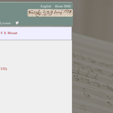
English
Home DME
 License
F. X. Mozart
 535)