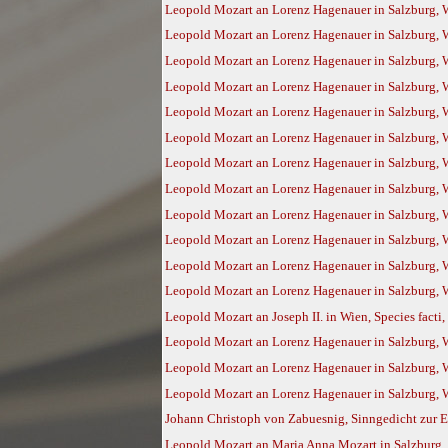
Leopold Mozart an Lorenz Hagenauer in Salzburg, W
Leopold Mozart an Lorenz Hagenauer in Salzburg, Wi
Leopold Mozart an Lorenz Hagenauer in Salzburg, W
Leopold Mozart an Lorenz Hagenauer in Salzburg, 
Leopold Mozart an Lorenz Hagenauer in Salzburg, W
Leopold Mozart an Lorenz Hagenauer in Salzburg, 
Leopold Mozart an Lorenz Hagenauer in Salzburg, W
Leopold Mozart an Lorenz Hagenauer in Salzburg, W
Leopold Mozart an Lorenz Hagenauer in Salzburg, W
Leopold Mozart an Lorenz Hagenauer in Salzburg, 
Leopold Mozart an Lorenz Hagenauer in Salzburg, 
Leopold Mozart an Lorenz Hagenauer in Salzburg, 
Leopold Mozart an Joseph II. in Wien, Species facti
Leopold Mozart an Lorenz Hagenauer in Salzburg, 
Leopold Mozart an Lorenz Hagenauer in Salzburg, 
Leopold Mozart an Lorenz Hagenauer in Salzburg, 
Johann Christoph von Zabuesnig, Sinngedicht zur Eh
Leopold Mozart an Maria Anna Mozart in Salzburg,