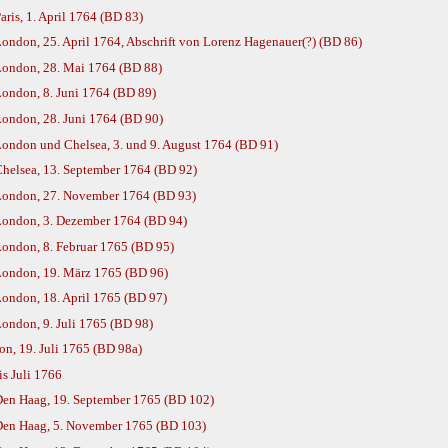
ris, 1. April 1764 (BD 83)
ondon, 25. April 1764, Abschrift von Lorenz Hagenauer(?) (BD 86)
London, 28. Mai 1764 (BD 88)
London, 8. Juni 1764 (BD 89)
London, 28. Juni 1764 (BD 90)
London und Chelsea, 3. und 9. August 1764 (BD 91)
Chelsea, 13. September 1764 (BD 92)
 London, 27. November 1764 (BD 93)
London, 3. Dezember 1764 (BD 94)
London, 8. Februar 1765 (BD 95)
London, 19. März 1765 (BD 96)
ondon, 18. April 1765 (BD 97)
ondon, 9. Juli 1765 (BD 98)
n, 19. Juli 1765 (BD 98a)
s Juli 1766
Den Haag, 19. September 1765 (BD 102)
Den Haag, 5. November 1765 (BD 103)