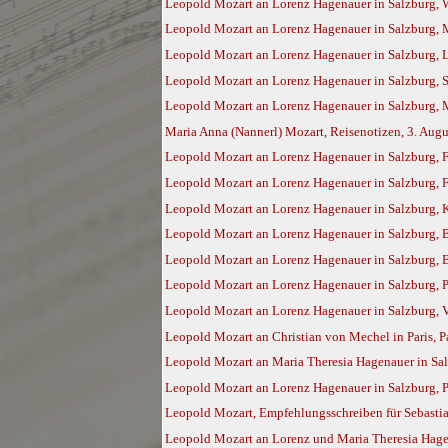
Leopold Mozart an Lorenz Hagenauer in Salzburg, W
Leopold Mozart an Lorenz Hagenauer in Salzburg, 
Leopold Mozart an Lorenz Hagenauer in Salzburg, L
Leopold Mozart an Lorenz Hagenauer in Salzburg, S
Leopold Mozart an Lorenz Hagenauer in Salzburg, 
Maria Anna (Nannerl) Mozart, Reisenotizen, 3. Augu
Leopold Mozart an Lorenz Hagenauer in Salzburg, F
Leopold Mozart an Lorenz Hagenauer in Salzburg, F
Leopold Mozart an Lorenz Hagenauer in Salzburg, 
Leopold Mozart an Lorenz Hagenauer in Salzburg, B
Leopold Mozart an Lorenz Hagenauer in Salzburg, 
Leopold Mozart an Lorenz Hagenauer in Salzburg, P
Leopold Mozart an Lorenz Hagenauer in Salzburg, V
Leopold Mozart an Christian von Mechel in Paris, Pa
Leopold Mozart an Maria Theresia Hagenauer in Salzb
Leopold Mozart an Lorenz Hagenauer in Salzburg, Pa
Leopold Mozart, Empfehlungsschreiben für Sebastian
Leopold Mozart an Lorenz und Maria Theresia Hagena