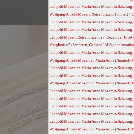
Leopold Mozart an Maria Anna Mozart in Salzburg,
Wolfgang Amadé Mozart, Reisenotizen, 15. bis 27.
Leopold Mozart an Maria Anna Mozart in Salzburg,
Leopold Mozart an Maria Anna Mozart in Salzburg,
Leopold Mozart, Reisenotizen, 27. Dezember 1769 
Margherita(?) Sartoretti, Gedicht "Al Signor Amade
Leopold Mozart an Maria Anna Mozart in Salzburg, 
Wolfgang Amadé Mozart an Maria Anna (Nannerl) Moz
Leopold Mozart an Maria Anna Mozart in Salzburg,
Leopold Mozart an Maria Anna Mozart in Salzburg,
Wolfgang Amadé Mozart an Maria Anna (Nannerl) Mo
Leopold Mozart an Maria Anna Mozart in Salzburg, 
Leopold Mozart an Maria Anna Mozart in Salzburg,
Leopold Mozart an Maria Anna Mozart in Salzburg,
Leopold Mozart an Maria Anna Mozart in Salzburg,
Leopold Mozart an Maria Anna Mozart in Salzburg,
Wolfgang Amadé Mozart an Maria Anna (Nannerl) Mo