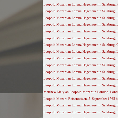
Leopold Mozart an Lorenz Hagenauer in Salzburg, Pa
Leopold Mozart an Lorenz Hagenauer in Salzburg, L
Leopold Mozart an Lorenz Hagenauer in Salzburg, 
Leopold Mozart an Lorenz Hagenauer in Salzburg, 
Leopold Mozart an Lorenz Hagenauer in Salzburg, 
Leopold Mozart an Lorenz Hagenauer in Salzburg, 
Leopold Mozart an Lorenz Hagenauer in Salzburg, 
Leopold Mozart an Lorenz Hagenauer in Salzburg,
Leopold Mozart an Lorenz Hagenauer in Salzburg, 
Leopold Mozart an Lorenz Hagenauer in Salzburg, 
Leopold Mozart an Lorenz Hagenauer in Salzburg, 
Leopold Mozart an Lorenz Hagenauer in Salzburg, L
Leopold Mozart an Lorenz Hagenauer in Salzburg, L
Matthew Maty an Leopold Mozart in London, Londo
Leopold Mozart, Reisenotizen, 5. September 1765 bi
Leopold Mozart an Lorenz Hagenauer in Salzburg, 
Leopold Mozart an Lorenz Hagenauer in Salzburg, 