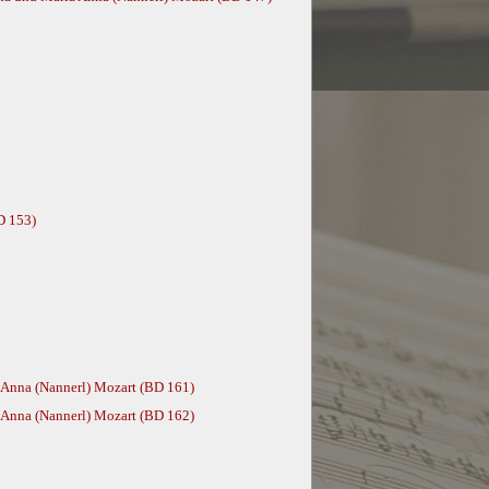
D 153)
 Anna (Nannerl) Mozart (BD 161)
 Anna (Nannerl) Mozart (BD 162)