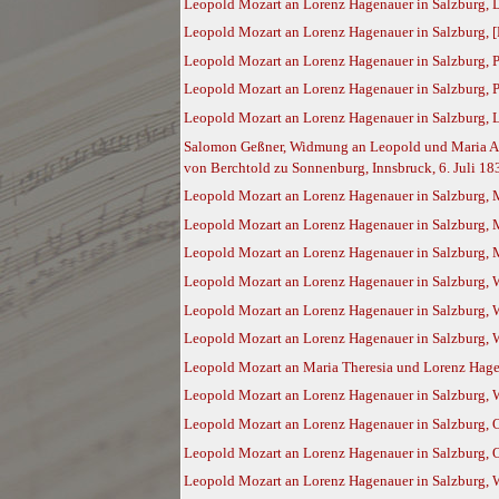
Leopold Mozart an Lorenz Hagenauer in Salzburg, 
Leopold Mozart an Lorenz Hagenauer in Salzburg, [
Leopold Mozart an Lorenz Hagenauer in Salzburg, P
Leopold Mozart an Lorenz Hagenauer in Salzburg, Pa
Leopold Mozart an Lorenz Hagenauer in Salzburg, 
Salomon Geßner, Widmung an Leopold und Maria Anna
von Berchtold zu Sonnenburg, Innsbruck, 6. Juli 18
Leopold Mozart an Lorenz Hagenauer in Salzburg,
Leopold Mozart an Lorenz Hagenauer in Salzburg,
Leopold Mozart an Lorenz Hagenauer in Salzburg,
Leopold Mozart an Lorenz Hagenauer in Salzburg, 
Leopold Mozart an Lorenz Hagenauer in Salzburg, 
Leopold Mozart an Lorenz Hagenauer in Salzburg, 
Leopold Mozart an Maria Theresia und Lorenz Hage
Leopold Mozart an Lorenz Hagenauer in Salzburg, 
Leopold Mozart an Lorenz Hagenauer in Salzburg, 
Leopold Mozart an Lorenz Hagenauer in Salzburg, 
Leopold Mozart an Lorenz Hagenauer in Salzburg, W