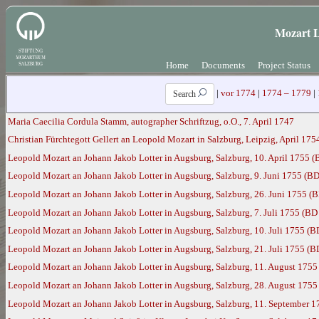
Mozart L
Home
Documents
Project Status
|
vor 1774
|
1774 – 1779
|
Search
Maria Caecilia Cordula Stamm, autographer Schriftzug, o.O., 7. April 1747
Christian Fürchtegott Gellert an Leopold Mozart in Salzburg, Leipzig, April 17
Leopold Mozart an Johann Jakob Lotter in Augsburg, Salzburg, 10. April 1755 (
Leopold Mozart an Johann Jakob Lotter in Augsburg, Salzburg, 9. Juni 1755 (BD
Leopold Mozart an Johann Jakob Lotter in Augsburg, Salzburg, 26. Juni 1755 (B
Leopold Mozart an Johann Jakob Lotter in Augsburg, Salzburg, 7. Juli 1755 (BD
Leopold Mozart an Johann Jakob Lotter in Augsburg, Salzburg, 10. Juli 1755 (B
Leopold Mozart an Johann Jakob Lotter in Augsburg, Salzburg, 21. Juli 1755 (B
Leopold Mozart an Johann Jakob Lotter in Augsburg, Salzburg, 11. August 1755
Leopold Mozart an Johann Jakob Lotter in Augsburg, Salzburg, 28. August 1755
Leopold Mozart an Johann Jakob Lotter in Augsburg, Salzburg, 11. September 1