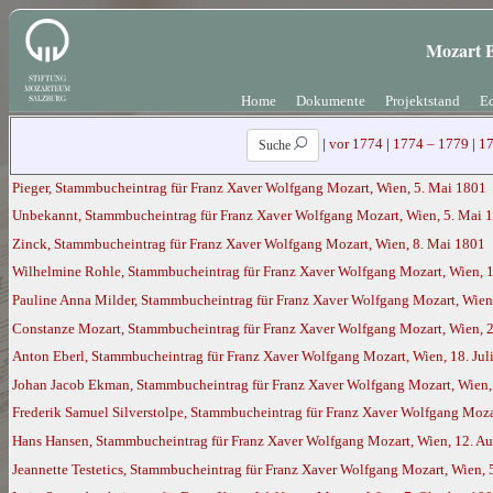
Mozart B
Home
Dokumente
Projektstand
Ed
|
vor 1774
|
1774 – 1779
|
17
Suche
Pieger, Stammbucheintrag für Franz Xaver Wolfgang Mozart, Wien, 5. Mai 1801
Unbekannt, Stammbucheintrag für Franz Xaver Wolfgang Mozart, Wien, 5. Mai 
Zinck, Stammbucheintrag für Franz Xaver Wolfgang Mozart, Wien, 8. Mai 1801
Wilhelmine Rohle, Stammbucheintrag für Franz Xaver Wolfgang Mozart, Wien, 
Pauline Anna Milder, Stammbucheintrag für Franz Xaver Wolfgang Mozart, Wien(
Constanze Mozart, Stammbucheintrag für Franz Xaver Wolfgang Mozart, Wien, 2
Anton Eberl, Stammbucheintrag für Franz Xaver Wolfgang Mozart, Wien, 18. Jul
Johan Jacob Ekman, Stammbucheintrag für Franz Xaver Wolfgang Mozart, Wien, 
Frederik Samuel Silverstolpe, Stammbucheintrag für Franz Xaver Wolfgang Mozar
Hans Hansen, Stammbucheintrag für Franz Xaver Wolfgang Mozart, Wien, 12. A
Jeannette Testetics, Stammbucheintrag für Franz Xaver Wolfgang Mozart, Wien,