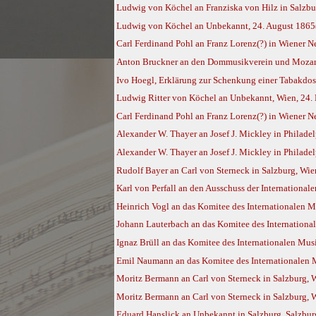
Ludwig von Köchel an Franziska von Hilz in Salzbur
Ludwig von Köchel an Unbekannt, 24. August 1865
Carl Ferdinand Pohl an Franz Lorenz(?) in Wiener N
Anton Bruckner an den Dommusikverein und Mozarteu
Ivo Hoegl, Erklärung zur Schenkung einer Tabakdos
Ludwig Ritter von Köchel an Unbekannt, Wien, 24
Carl Ferdinand Pohl an Franz Lorenz(?) in Wiener 
Alexander W. Thayer an Josef J. Mickley in Philadel
Alexander W. Thayer an Josef J. Mickley in Philadel
Rudolf Bayer an Carl von Sterneck in Salzburg, Wie
Karl von Perfall an den Ausschuss der International
Heinrich Vogl an das Komitee des Internationalen M
Johann Lauterbach an das Komitee des International
Ignaz Brüll an das Komitee des Internationalen Musi
Emil Naumann an das Komitee des Internationalen Mu
Moritz Bermann an Carl von Sterneck in Salzburg, W
Moritz Bermann an Carl von Sterneck in Salzburg, W
Eduard Hanslick an Unbekannt in Salzburg, Salzburg