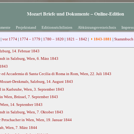
Mozart Briefe und Dokumente – Online-Edition
mente
Projektstand
Editionsrichtlinien
Abkürzungsverzeichnis
Impres
|
vor 1774
|
1774 – 1779
|
1780 – 1820
|
1821 – 1842
|
1843-1881
|
Stammbuch 
lzburg, 14. Februar 1843
ndt in Salzburg, Wien, 6. März 1843
 1843
ed Accademia di Santa Cecilia di Roma in Rom, Wien, 22. Juli 1843
 Mozart-Denkmals, Salzburg, 14. August 1843
 in Karlsruhe, Wien, 3. September 1843
n Wien, Brüssel, 7. September 1843
 Wien, 14. September 1843
ndt in Salzburg, Wien, 7. Oktober 1843
Petschacher in Wien, Wien, 19. Januar 1844
ab, Wien, 7. März 1844