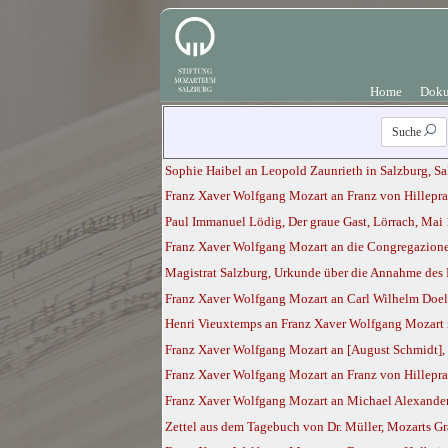
Home
Doku
Suche
Sophie Haibel an Leopold Zaunrieth in Salzburg, Sa
Franz Xaver Wolfgang Mozart an Franz von Hillepra
Paul Immanuel Lödig, Der graue Gast, Lörrach, Mai
Franz Xaver Wolfgang Mozart an die Congregazione 
Magistrat Salzburg, Urkunde über die Annahme des
Franz Xaver Wolfgang Mozart an Carl Wilhelm Doell
Henri Vieuxtemps an Franz Xaver Wolfgang Mozart i
Franz Xaver Wolfgang Mozart an [August Schmidt],
Franz Xaver Wolfgang Mozart an Franz von Hillepra
Franz Xaver Wolfgang Mozart an Michael Alexander 
Zettel aus dem Tagebuch von Dr. Müller, Mozarts Gr