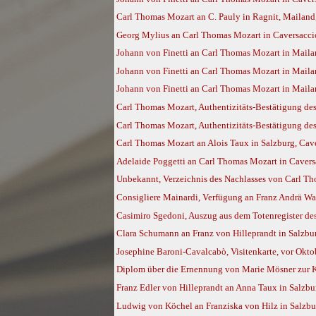
Carl Thomas Mozart an C. Pauly in Ragnit, Mailand
Georg Mylius an Carl Thomas Mozart in Caversacci
Johann von Finetti an Carl Thomas Mozart in Maila
Johann von Finetti an Carl Thomas Mozart in Maila
Johann von Finetti an Carl Thomas Mozart in Mailan
Carl Thomas Mozart, Authentizitäts-Bestätigung des 
Carl Thomas Mozart, Authentizitäts-Bestätigung des 
Carl Thomas Mozart an Alois Taux in Salzburg, Cave
Adelaide Poggetti an Carl Thomas Mozart in Caver
Unbekannt, Verzeichnis des Nachlasses von Carl Th
Consigliere Mainardi, Verfügung an Franz Andrä W
Casimiro Sgedoni, Auszug aus dem Totenregister de
Clara Schumann an Franz von Hilleprandt in Salzbur
Josephine Baroni-Cavalcabò, Visitenkarte, vor Okt
Diplom über die Ernennung von Marie Mösner zur 
Franz Edler von Hilleprandt an Anna Taux in Salzbur
Ludwig von Köchel an Franziska von Hilz in Salzbur