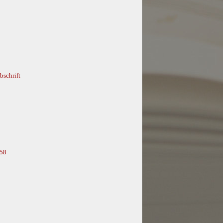
bschrift
858