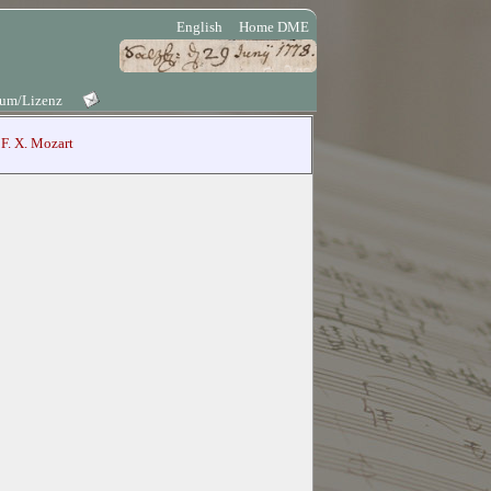
English
Home DME
sum/Lizenz
F. X. Mozart