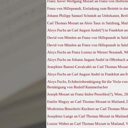
Franz Xaver Wolfgang Mozart an Franz von Holbein 
Franz von Hilleprandt, Einladung zum Beitritt in d
Johann Philipp Samuel Schmidt an Unbekannt, Berl
Carl Thomas Mozart an Alois Taux in Salzburg, Ma
Aloys Fuchs an Carl August André(?) in Frankfurt a
David von Minden an Franz von Hilleprandt in Salz
David von Minden an Franz von Hilleprandt in Salzb
Aloys Fuchs an Franz Lorenz in Wiener Neustadt, W
Aloys Fuchs an Johann August André in Offenbach 
Josephine Baroni-Cavalcabò an Carl Thomas Mozart
Aloys Fuchs an Carl August André in Frankfurt am M
Aloys Fuchs, Echtheitsbestätigung für die Viola v
Bestätigung von Rudolf Kammerlacher
Joseph Mozart an Franz Isidor Proschko(?), Wien, 2
Emilie Magoy an Carl Thomas Mozart in Mailand, D
Modestina Bruschetti Kuchner an Carl Thomas Moza
Josephine Lange an Carl Thomas Mozart in Mailan
Louise Widter an Carl Thomas Mozart in Mailand, 