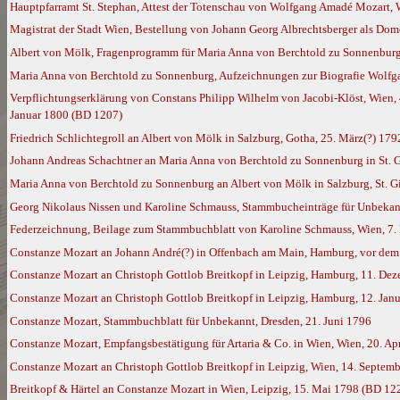
Hauptpfarramt St. Stephan, Attest der Totenschau von Wolfgang Amadé Mozart,
Magistrat der Stadt Wien, Bestellung von Johann Georg Albrechtsberger als Dom
Albert von Mölk, Fragenprogramm für Maria Anna von Berchtold zu Sonnenburg i
Maria Anna von Berchtold zu Sonnenburg, Aufzeichnungen zur Biografie Wolfga
Verpflichtungserklärung von Constans Philipp Wilhelm von Jacobi-Klöst, Wien,
Januar 1800 (BD 1207)
Friedrich Schlichtegroll an Albert von Mölk in Salzburg, Gotha, 25. März(?) 179
Johann Andreas Schachtner an Maria Anna von Berchtold zu Sonnenburg in St. G
Maria Anna von Berchtold zu Sonnenburg an Albert von Mölk in Salzburg, St. G
Georg Nikolaus Nissen und Karoline Schmauss, Stammbucheinträge für Unbekan
Federzeichnung, Beilage zum Stammbuchblatt von Karoline Schmauss, Wien, 7
Constanze Mozart an Johann André(?) in Offenbach am Main, Hamburg, vor de
Constanze Mozart an Christoph Gottlob Breitkopf in Leipzig, Hamburg, 11. De
Constanze Mozart an Christoph Gottlob Breitkopf in Leipzig, Hamburg, 12. Jan
Constanze Mozart, Stammbuchblatt für Unbekannt, Dresden, 21. Juni 1796
Constanze Mozart, Empfangsbestätigung für Artaria & Co. in Wien, Wien, 20. Ap
Constanze Mozart an Christoph Gottlob Breitkopf in Leipzig, Wien, 14. Septem
Breitkopf & Härtel an Constanze Mozart in Wien, Leipzig, 15. Mai 1798 (BD 12