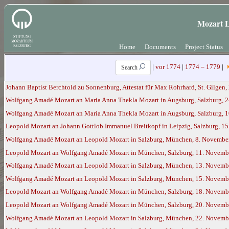
Mozart L
Home
Documents
Project Status
|
vor 1774
|
1774 – 1779
|
Search
Johann Baptist Berchtold zu Sonnenburg, Attestat für Max Rohrhard, St. Gilgen, 
Wolfgang Amadé Mozart an Maria Anna Thekla Mozart in Augsburg, Salzburg, 2
Wolfgang Amadé Mozart an Maria Anna Thekla Mozart in Augsburg, Salzburg, 1
Leopold Mozart an Johann Gottlob Immanuel Breitkopf in Leipzig, Salzburg, 1
Wolfgang Amadé Mozart an Leopold Mozart in Salzburg, München, 8. November 
Leopold Mozart an Wolfgang Amadé Mozart in München, Salzburg, 11. Novemb
Wolfgang Amadé Mozart an Leopold Mozart in Salzburg, München, 13. Novemb
Wolfgang Amadé Mozart an Leopold Mozart in Salzburg, München, 15. Novemb
Leopold Mozart an Wolfgang Amadé Mozart in München, Salzburg, 18. Novemb
Leopold Mozart an Wolfgang Amadé Mozart in München, Salzburg, 20. Novemb
Wolfgang Amadé Mozart an Leopold Mozart in Salzburg, München, 22. Novemb