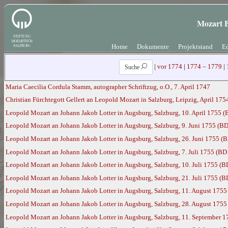
Mozart B
Home
Dokumente
Projektstand
Ed
|
vor 1774
|
1774 – 1779
|
Suche
Maria Caecilia Cordula Stamm, autographer Schriftzug, o.O., 7. April 1747
Christian Fürchtegott Gellert an Leopold Mozart in Salzburg, Leipzig, April 17
Leopold Mozart an Johann Jakob Lotter in Augsburg, Salzburg, 10. April 1755 (
Leopold Mozart an Johann Jakob Lotter in Augsburg, Salzburg, 9. Juni 1755 (BD
Leopold Mozart an Johann Jakob Lotter in Augsburg, Salzburg, 26. Juni 1755 (B
Leopold Mozart an Johann Jakob Lotter in Augsburg, Salzburg, 7. Juli 1755 (BD
Leopold Mozart an Johann Jakob Lotter in Augsburg, Salzburg, 10. Juli 1755 (B
Leopold Mozart an Johann Jakob Lotter in Augsburg, Salzburg, 21. Juli 1755 (B
Leopold Mozart an Johann Jakob Lotter in Augsburg, Salzburg, 11. August 1755
Leopold Mozart an Johann Jakob Lotter in Augsburg, Salzburg, 28. August 1755
Leopold Mozart an Johann Jakob Lotter in Augsburg, Salzburg, 11. September 1