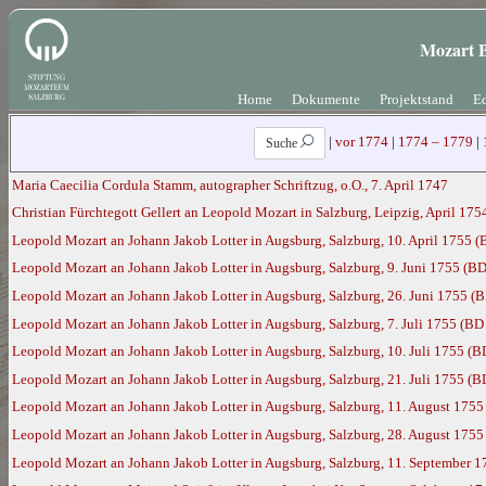
Mozart B
Home
Dokumente
Projektstand
Ed
|
vor 1774
|
1774 – 1779
|
Suche
Maria Caecilia Cordula Stamm, autographer Schriftzug, o.O., 7. April 1747
Christian Fürchtegott Gellert an Leopold Mozart in Salzburg, Leipzig, April 17
Leopold Mozart an Johann Jakob Lotter in Augsburg, Salzburg, 10. April 1755 (
Leopold Mozart an Johann Jakob Lotter in Augsburg, Salzburg, 9. Juni 1755 (BD
Leopold Mozart an Johann Jakob Lotter in Augsburg, Salzburg, 26. Juni 1755 (B
Leopold Mozart an Johann Jakob Lotter in Augsburg, Salzburg, 7. Juli 1755 (BD
Leopold Mozart an Johann Jakob Lotter in Augsburg, Salzburg, 10. Juli 1755 (B
Leopold Mozart an Johann Jakob Lotter in Augsburg, Salzburg, 21. Juli 1755 (B
Leopold Mozart an Johann Jakob Lotter in Augsburg, Salzburg, 11. August 1755
Leopold Mozart an Johann Jakob Lotter in Augsburg, Salzburg, 28. August 1755
Leopold Mozart an Johann Jakob Lotter in Augsburg, Salzburg, 11. September 1