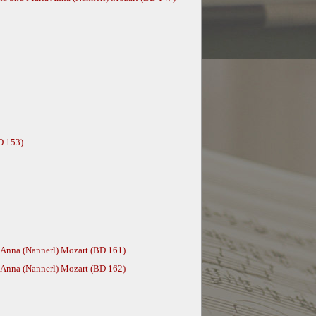
D 153)
 Anna (Nannerl) Mozart (BD 161)
 Anna (Nannerl) Mozart (BD 162)