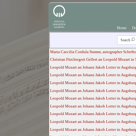
Home
D
Search
Maria Caecilia Cordula Stamm, autographer Schriftzu
Christian Fürchtegott Gellert an Leopold Mozart in 
Leopold Mozart an Johann Jakob Lotter in Augsburg,
Leopold Mozart an Johann Jakob Lotter in Augsburg,
Leopold Mozart an Johann Jakob Lotter in Augsburg
Leopold Mozart an Johann Jakob Lotter in Augsburg,
Leopold Mozart an Johann Jakob Lotter in Augsburg,
Leopold Mozart an Johann Jakob Lotter in Augsburg,
Leopold Mozart an Johann Jakob Lotter in Augsburg
Leopold Mozart an Johann Jakob Lotter in Augsburg
Leopold Mozart an Johann Jakob Lotter in Augsburg