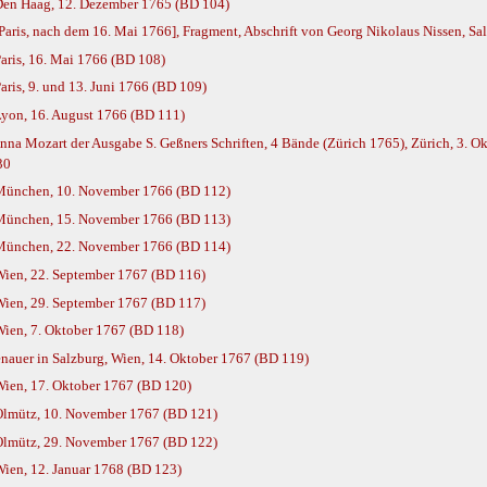
Den Haag, 12. Dezember 1765 (BD 104)
Paris, nach dem 16. Mai 1766], Fragment, Abschrift von Georg Nikolaus Nissen, S
aris, 16. Mai 1766 (BD 108)
ris, 9. und 13. Juni 1766 (BD 109)
Lyon, 16. August 1766 (BD 111)
 Mozart der Ausgabe S. Geßners Schriften, 4 Bände (Zürich 1765), Zürich, 3. Ok
30
 München, 10. November 1766 (BD 112)
 München, 15. November 1766 (BD 113)
 München, 22. November 1766 (BD 114)
Wien, 22. September 1767 (BD 116)
Wien, 29. September 1767 (BD 117)
Wien, 7. Oktober 1767 (BD 118)
nauer in Salzburg, Wien, 14. Oktober 1767 (BD 119)
Wien, 17. Oktober 1767 (BD 120)
Olmütz, 10. November 1767 (BD 121)
Olmütz, 29. November 1767 (BD 122)
ien, 12. Januar 1768 (BD 123)