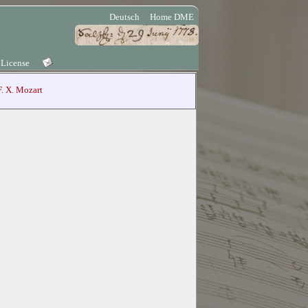
Deutsch
Home DME
 License
. X. Mozart