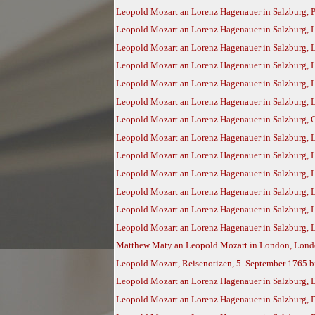
Leopold Mozart an Lorenz Hagenauer in Salzburg, Pa
Leopold Mozart an Lorenz Hagenauer in Salzburg, L
Leopold Mozart an Lorenz Hagenauer in Salzburg, 
Leopold Mozart an Lorenz Hagenauer in Salzburg, 
Leopold Mozart an Lorenz Hagenauer in Salzburg, 
Leopold Mozart an Lorenz Hagenauer in Salzburg, 
Leopold Mozart an Lorenz Hagenauer in Salzburg, 
Leopold Mozart an Lorenz Hagenauer in Salzburg,
Leopold Mozart an Lorenz Hagenauer in Salzburg, 
Leopold Mozart an Lorenz Hagenauer in Salzburg, 
Leopold Mozart an Lorenz Hagenauer in Salzburg, 
Leopold Mozart an Lorenz Hagenauer in Salzburg, L
Leopold Mozart an Lorenz Hagenauer in Salzburg, L
Matthew Maty an Leopold Mozart in London, Londo
Leopold Mozart, Reisenotizen, 5. September 1765 bi
Leopold Mozart an Lorenz Hagenauer in Salzburg, 
Leopold Mozart an Lorenz Hagenauer in Salzburg, 