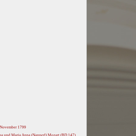
0. November 1799
na und Maria Anna (Nannerl) Mozart (BD 147)