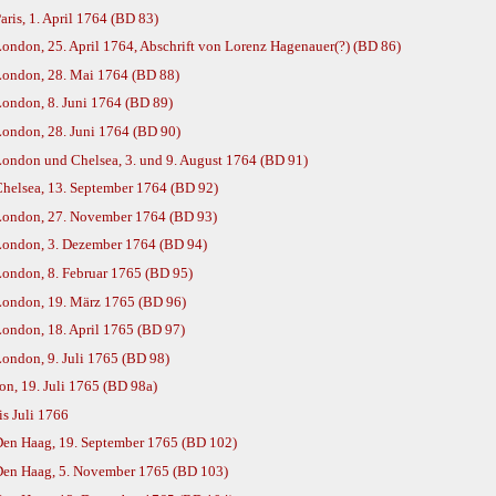
ris, 1. April 1764 (BD 83)
ondon, 25. April 1764, Abschrift von Lorenz Hagenauer(?) (BD 86)
London, 28. Mai 1764 (BD 88)
London, 8. Juni 1764 (BD 89)
London, 28. Juni 1764 (BD 90)
London und Chelsea, 3. und 9. August 1764 (BD 91)
Chelsea, 13. September 1764 (BD 92)
 London, 27. November 1764 (BD 93)
London, 3. Dezember 1764 (BD 94)
London, 8. Februar 1765 (BD 95)
London, 19. März 1765 (BD 96)
ondon, 18. April 1765 (BD 97)
ondon, 9. Juli 1765 (BD 98)
n, 19. Juli 1765 (BD 98a)
s Juli 1766
Den Haag, 19. September 1765 (BD 102)
Den Haag, 5. November 1765 (BD 103)